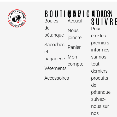
BOUTIQUE
NAVIGATION
NOUS
SUIVR
Boules
Accueil
de
Pour
Nous
pétanque
être les
joindre
premiers
Sacoches
Panier
informés
et
Mon
sur nos
bagagerie
compte
tout
Vêtements
derniers
Accessoires
produits
de
pétanque,
suivez-
nous sur
nos