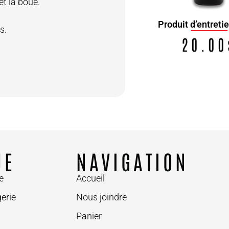
et la boue.
Produit d’entret
s.
Boules OBUT TON’R Lisse
20.00
200.00
$
UE
NAVIGATION
e
Accueil
erie
Nous joindre
Panier