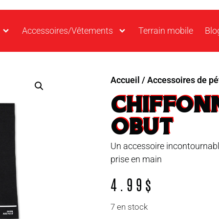
Accessoires/Vêtements
Terrain mobile
Blo
Accueil
/
Accessoires de p
CHIFFON
OBUT
Un accessoire incontournable
prise en main
4.99
$
7 en stock