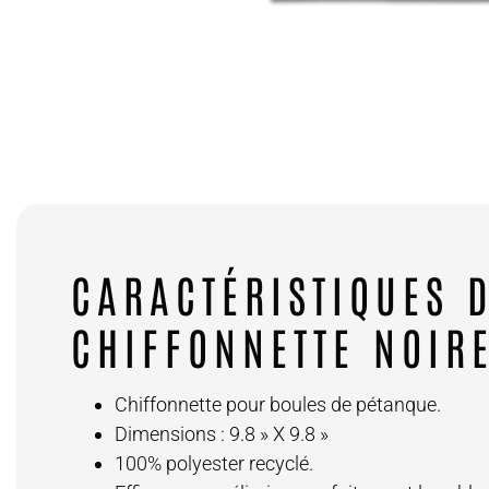
CARACTÉRISTIQUES 
CHIFFONNETTE NOIR
Chiffonnette pour boules de pétanque.
Strie
Mallette noire OBUT
Dimensions : 9.8 » X 9.8 »
85.00
$
100% polyester recyclé.