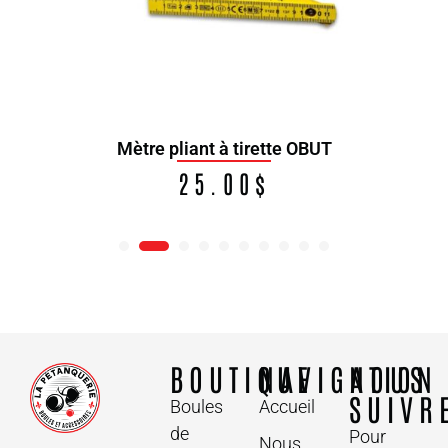
Mètre pliant à tirette OBUT
25.00
$
BOUTIQUE
NAVIGATION
NOUS
SUIVR
Boules
Accueil
de
Pour
Nous