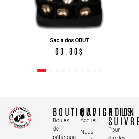
Sac à dos OBUT
63.00
$
BOUTIQUE
NAVIGATION
NOUS
SUIVR
Boules
Accueil
de
Pour
Nous
pétanque
être les