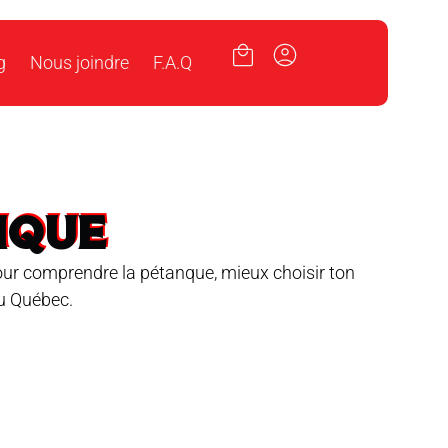
g
Nous joindre
F.A.Q
NQUE
pour comprendre la pétanque, mieux choisir ton
au Québec.