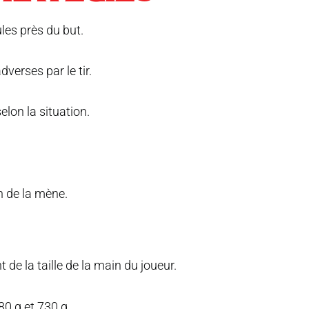
ules près du but.
verses par le tir.
elon la situation.
in de la mène.
 de la taille de la main du joueur.
80 g et 730 g.