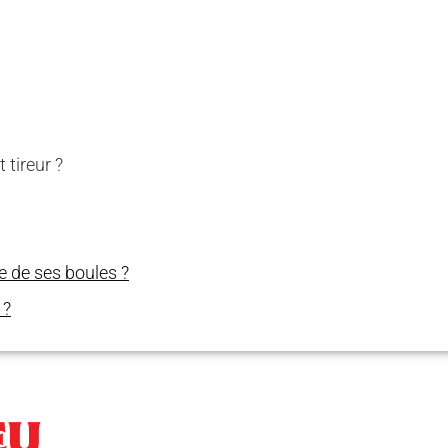
 tireur ?
e de ses boules ?
 ?
EU