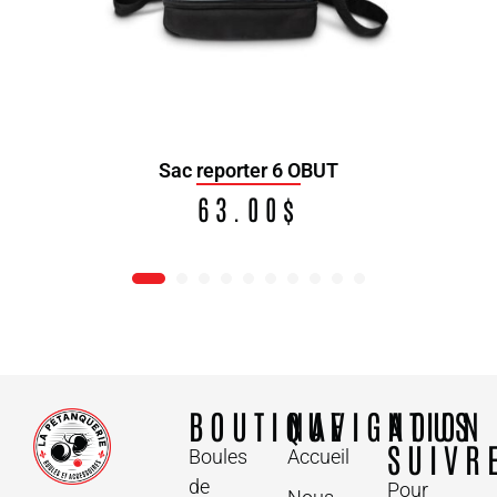
Sac reporter 6 OBUT
63.00
$
BOUTIQUE
NAVIGATION
NOUS
SUIVR
Boules
Accueil
de
Pour