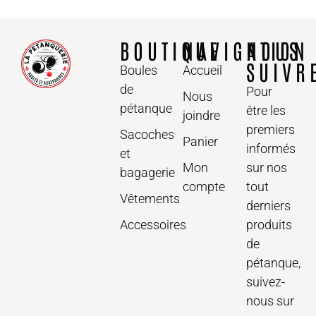
BOUTIQUE
NAVIGATION
NOUS
SUIVR
Boules
Accueil
de
Pour
Nous
pétanque
être les
joindre
premiers
Sacoches
Panier
informés
et
Mon
sur nos
bagagerie
compte
tout
Vêtements
derniers
Accessoires
produits
de
pétanque,
suivez-
nous sur