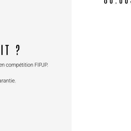
KIT
?
en compétition FIPJP.
rantie.