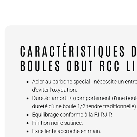
CARACTÉRISTIQUES 
BOULES OBUT RCC L
Acier au carbone spécial : nécessite un entreti
Sacoche traditionnelle jaune OBUT
OBUT
d’éviter l’oxydation.
22.00
$
Dureté : amorti + (comportement d’une boule
dureté d’une boule 1/2 tendre traditionnelle)
Équilibrage conforme à la F.I.P.J.P.
Finition noire satinée.
Excellente accroche en main.