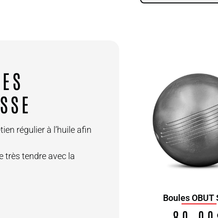
DES
ISSE
en régulier à l’huile afin
 très tendre avec la
.
Double mètre MS pétanque
Boules OBUT 
13.00
$
80.00