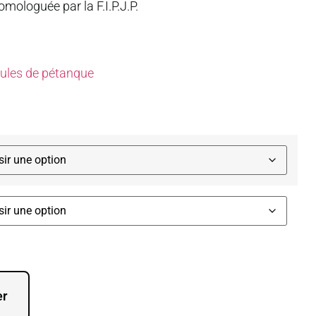
mologuée par la F.I.P.J.P.
oules de pétanque
er