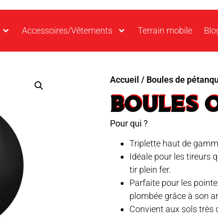
Accessoires/Vêtements
Terrain mobile
Blo
Accueil
/
Boules de pétanq
BOULES O
Pour qui ?
Triplette haut de gamm
Idéale pour les tireurs 
tir plein fer.
Parfaite pour les point
plombée grâce à son am
Convient aux sols très 